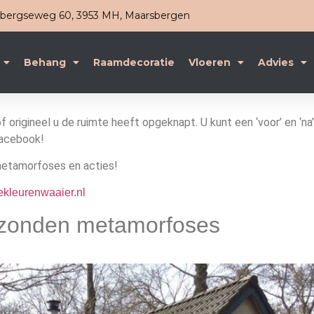
ergseweg 60, 3953 MH, Maarsbergen
Behang
Raamdecoratie
Vloeren
Advies
origineel u de ruimte heeft opgeknapt. U kunt een ‘voor’ en ‘na’ 
Facebook!
metamorfoses en acties!
leurenwaaier.nl
zonden metamorfoses