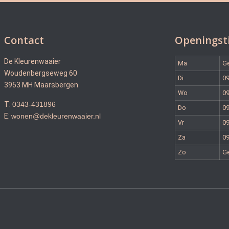
Contact
Openingst
De Kleurenwaaier
Ma
G
Woudenbergseweg 60
Di
09
3953 MH Maarsbergen
Wo
09
T:
0343-431896
Do
09
E:
wonen@dekleurenwaaier.nl
Vr
09
Za
09
Zo
G