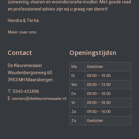
zonwering, vloeren en woondecoratie invullen. Met goede raad
en professioneel advies zijn wij u graag van dienst!
Hendra & Tertia
Meer over ons
Contact
Openingstijdsn
De Kleurenwaaier
Ma
Gesloten
Woudenbergseweg 60
Di
09:00 – 18:00
3953 MH Maarsbergen
Wo
09:00 – 13:00
T:
0343-431896
Do
09:00 – 18:00
E:
wonen@dekleurenwaaier.nl
Vr
09:00 – 18:00
Za
09:00 – 16:00
Zo
Gesloten