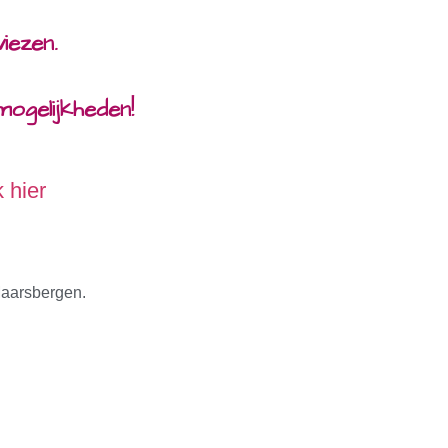
iezen.
ogelijkheden!
k hier
Maarsbergen.