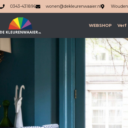
0343-431896
wonen@dekleurenwaaier.nl
Woudenb
WEBSHOP
Verf