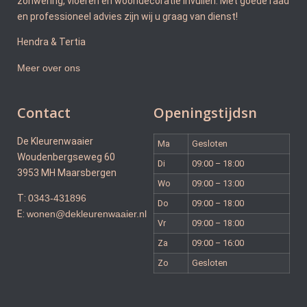
zonwering, vloeren en woondecoratie invullen. Met goede raad
en professioneel advies zijn wij u graag van dienst!
Hendra & Tertia
Meer over ons
Contact
Openingstijdsn
De Kleurenwaaier
Ma
Gesloten
Woudenbergseweg 60
Di
09:00 – 18:00
3953 MH Maarsbergen
Wo
09:00 – 13:00
T:
0343-431896
Do
09:00 – 18:00
E:
wonen@dekleurenwaaier.nl
Vr
09:00 – 18:00
Za
09:00 – 16:00
Zo
Gesloten